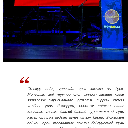
"Энэхүү соёл, урлагийн арга хэмжээ нь Турк,
Монголын ард түмний олон мянган жилийн хөрш
зэргэлдээх харилцаанаас үүдэлтэй түүхэн хэлхээ
холбоог улам бэхжүүлж, нийтлэг соёлын өвийг
хадгалан үлдээх, дэлхий дахинд сурталчлахад хувь
нэмэр оруулна гэдэгт гүнээ итгэж байна. Монголын
сайхан орон тоглолтыг зохион байгуулахад хувь