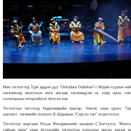
Мөн тоглолтод Турк ардын дуу “Üsküdara Giderken”-г Морин хуурын на
хөгжимчид монголын өнгө аясаар хөгжимдсөн нь хоёр орны соё
солилцооны илэрхийлэл болсон юм.
Тоглолтын төгсгөлд Хөдөлмөрийн баатар, Чингис хаан одонт, Тө
шагналт, хөгжмийн зохиолч Б.Шаравын “Сэрсэн тал” эгшиглэлээ.
Тоглолтыг жаргааж Улсын Филармонийн захирал С.Баттулга:
“
Монго
сайхан орон” уран бүтээлийн тоглолтод хүрэлцэн ирсэн эрхэм н