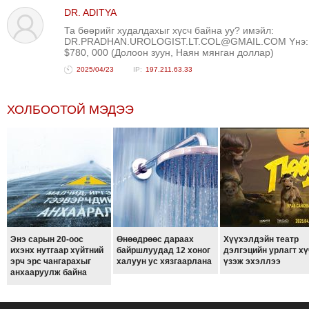
DR. ADITYA
Та бөөрийг худалдахыг хүсч байна уу? имэйл:
DR.PRADHAN.UROLOGIST.LT.COL@GMAIL.COM Yнэ:
$780, 000 (Долоон зуун, Наян мянган доллар)
2025/04/23
197.211.63.33
ХОЛБООТОЙ МЭДЭЭ
Энэ сарын 20-оос
Өнөөдрөөс дараах
Хүүхэлдэйн театр
ихэнх нутгаар хүйтний
байршлуудад 12 хоног
дэлгэцийн урлагт хү
эрч эрс чангарахыг
халуун ус хязгаарлана
үзэж эхэллээ
анхааруулж байна