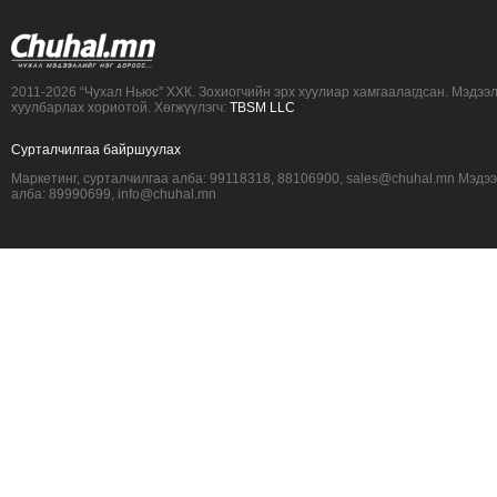
2011-2026 “Чухал Ньюс” ХХК. Зохиогчийн эрх хуулиар хамгаалагдсан. Мэдээ
хуулбарлах хориотой. Хөгжүүлэгч:
TBSM LLC
Сурталчилгаа байршуулах
Маркетинг, сурталчилгаа алба: 99118318, 88106900, sales@chuhal.mn Мэдэ
алба: 89990699, info@chuhal.mn