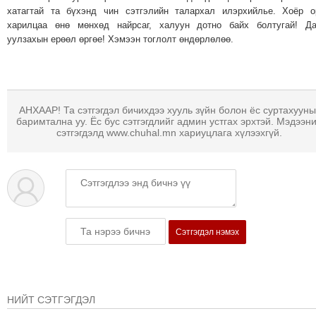
хатагтай та бүхэнд чин сэтгэлийн талархал илэрхийлье. Хоёр 
харилцаа өнө мөнхөд найрсаг, халуун дотно байх болтугай! Да
уулзахын ерөөл өргөе! Хэмээн тоглолт өндөрлөлөө.
АНХААР! Та сэтгэгдэл бичихдээ хууль зүйн болон ёс суртахууны
баримтална уу. Ёс бус сэтгэгдлийг админ устгах эрхтэй. Мэдээн
сэтгэгдэлд www.chuhal.mn хариуцлага хүлээхгүй.
Сэтгэгдэл нэмэх
НИЙТ СЭТГЭГДЭЛ