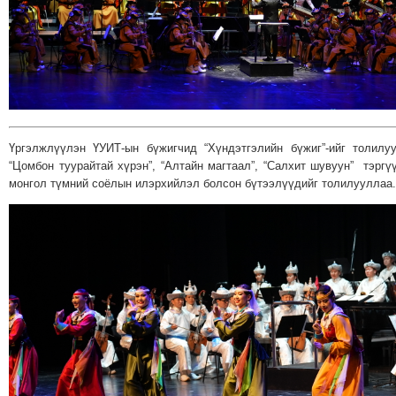
Үргэлжлүүлэн ҮУИТ-ын бүжигчид “Хүндэтгэлийн бүжиг”-ийг толилу
“Цомбон туурайтай хүрэн”, “Алтайн магтаал”, “Салхит шувуун” тэргү
монгол түмний соёлын илэрхийлэл болсон бүтээлүүдийг толилууллаа.