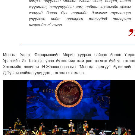
нэмрээ оруулсан Монгол Улсын Соёл, спорт, аялал
жуулчлал, залуучуудын яам, найрал хөгжмийн эрхэм
гишүүд болон бүх төрлийн дэмжлэг туслалцаа
үзүүлсэн нийт оролцогч талуудад талархал
илэрхийлье" гэлээ.
Монгол Улсын Филармонийн Морин хуурын найрал болон Үндэс
Урлагийн Их Театрын уран бүтээлчид хамтран тоглож буй уг тогло
Хөгжмийн зохиолч Н.Жанцанноровын “Монгол аялгуу” бүтээлийг 
Д.Түвшинсайхан удирдаж, тоглолт эхэллээ.