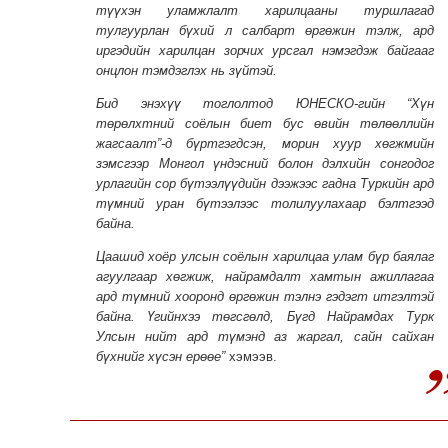
түүхэн уламжлалт харилцааны туршлагад
тулгуурлан бүхий л салбарт өргөжин тэлж, ард
иргэдийн харилцан зорчих урсгал нэмэгдэж байгааг
онцлон тэмдэглэх нь зүйтэй.
Бид энэхүү тоглолтод ЮНЕСКО-гийн “Хүн
төрөлхтний соёлын биет бус өвийн төлөөллийн
жагсаалт”-д бүртгэгдсэн, морин хуур хөгжмийн
зэмсгээр Монгол үндэсний болон дэлхийн сонгодог
урлагийн сор бүтээлүүдийн дээжээс гадна Туркийн ард
түмний уран бүтээлээс толилуулахаар бэлтгээд
байна.
Цаашид хоёр улсын соёлын харилцаа улам бүр баялаг
агуулгаар хөгжиж, найрамдалт хамтын ажиллагаа
ард түмний хооронд өргөжин тэлнэ гэдэгт итгэлтэй
байна. Үгийнхээ төгсгөлд, Бүгд Найрамдах Турк
Улсын нийт ард түмэнд аз жаргал, сайн сайхан
бүхнийг хүсэн ерөөе”
хэмээв.