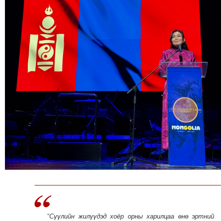
ТОЙРОНД
ЗӨРЧЛИЙН
ХУУЛИЙН
ЭРГЭН
ТОЙРОНД
ЕРӨНХИЙЛӨГЧИЙН
СОНГУУЛЬ-2017
“
Сүүлийн жилүүдэд хоёр орны харилцаа өнө эртний