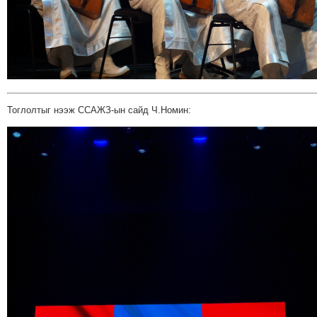
ТОЙРОНД
ГРАНАТ
ДЭЛБЭРСЭН
ОСЛЫН
ЭРГЭН
ТОЙРОНД
Тоглолтыг нээж ССАЖЗ-ын сайд Ч.Номин:
ТӨВСИЙН
ТОДОТГОЛЫН
ЭРГЭН
ТОЙРОНД
ЕРӨНХИЙЛӨГЧИЙН
СОНГУУЛИЙН
ЭРГЭН
ТОЙРОНД
29
ДҮГЭЭР
СУРГУУЛИЙН
ЭРГЭН