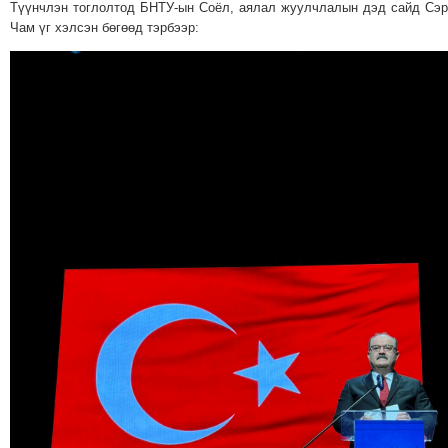
Түүнчлэн тоглолтод БНТУ-ын Соёл, аялал жуулчлалын дэд сайд Сэ
Чам үг хэлсэн бөгөөд тэрбээр: