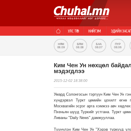
УЛС ТӨР
НИЙГЭМ
ЭДИЙН ЗАСА
НЯМ
БЯМ
БАА
ПҮР
08.09
08.08
08.07
08.06
Ким Чен Ун нөхцөл байдал
мэдэгдлээ
2015-12-02 18:38:00
Умард Солонгосын тэргүүн Ким Чен Ун гэ
хүндэрвэл Туркт цөмийн цохилт өгнө г
Москвагийн эсрэг арга хэмжээ авч хөдлө
Пхеньян шууд Туркийг устгана. Туркт цөм
Ливаны "Daily News" дамжууллаа.
Түүнчлэн Ким Чен Ун "Хэрэв туркууд ул