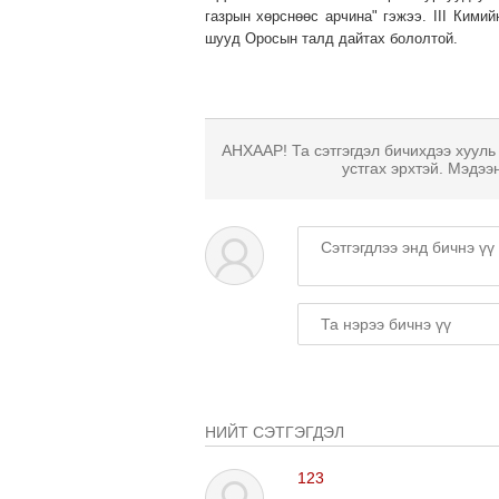
газрын хөрснөөс арчина" гэжээ. III Кими
шууд Оросын талд дайтах бололтой.
АНХААР! Та сэтгэгдэл бичихдээ хууль
устгах эрхтэй. Мэдээ
НИЙТ СЭТГЭГДЭЛ
123