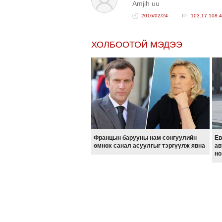
Amjih uu
2016/02/24
103.17.108.
ХОЛБООТОЙ МЭДЭЭ
Францын барууны нам сонгуулийн
Ев
өмнөх санал асуулгыг тэргүүлж явна
ав
но