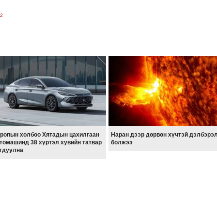
42
ропын холбоо Хятадын цахилгаан
Наран дээр дөрвөн хүчтэй дэлбэрэ
томашинд 38 хүртэл хувийн татвар
болжээ
гдуулна