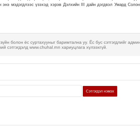
йн энэ мэдэгдлээс үзэхэд хэрэв Дэлхийн III дайн дэгдвэл Умард Солон
 зүйн болон ёс суртахууныг баримтална уу. Ёс бус сэтгэгдлийг адми
ний сэтгэгдэлд www.chuhal.mn хариуцлага хүлээхгүй.
Сэтгэгдэл нэмэх