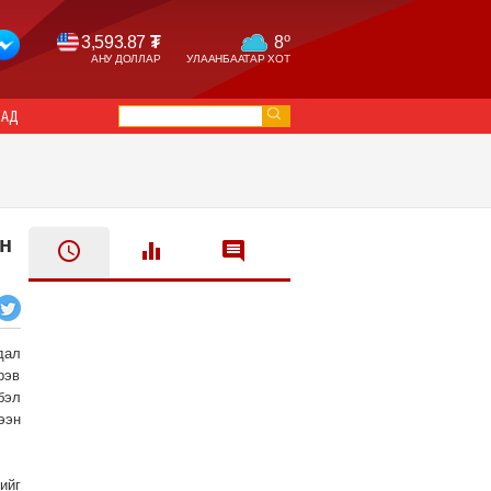
o
3,593.87
₮
8
АНУ ДОЛЛАР
УЛААНБААТАР ХОТ
САД
н
дал
рэв
бэл
ээн
ийг