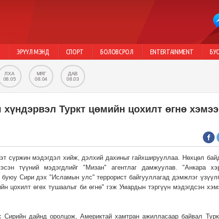
Г
ЭРҮҮЛ МЭНД
СПОРТ
БОЛОВСРОЛ
ENTERTAINMENT
БУ
ЛХА
МЯГ
ДАВ
08.05
08.04
08.03
 хүндэрвэл Туркт цөмийн цохилт өгнө хэмээ
нэт сүржин мэдэгдэл хийж, дэлхий дахиныг гайхширууллаа. Нөхцөл бай
эсэн түүний мэдэгдлийг "Мизан" агентлаг дамжуулав. "Анкара хэ
х буюу Сири дэх "Исламын улс" террорист байгууллагад дэмжлэг үзүүл
ийн цохилт өгөх тушаалыг би өгнө" гэж Умардын тэргүүн мэдэгдсэн хэм
с Сирийн дайнд оролцож, Америктай хамтран ажилласаар байвал Турк