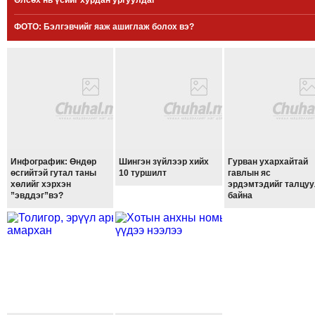
Өлсөх нь үсийг хурдан ургуулдаг
МЭДЭХҮЙ
ФОТО: Бэлгэвчийг яаж ашиглаж болох вэ?
ТЕХНОЛОГИ
ЭРДЭНЭТ
ҮЙЛДВЭРИЙН
ЭРГЭН
ТОЙРОНД
ХАВРЫН
ЧУУЛГАНЫ
ЭРГЭН
Инфографик: Өндөр
Шингэн зүйлээр хийх
Гурван ухархайтай
өсгийтэй гутал таны
10 туршилт
гавлын яс
ТОЙРОНД
хөлийг хэрхэн
эрдэмтэдийг талцу
”эвддэг”вэ?
байна
"ОУВС"-
ИЙН
ЭРГЭН
ТОЙРОНД
"ЖИ
ТАЙМ"ЫН
ЭРГЭН