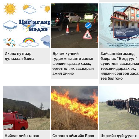
ТОЙРОНД
ЗӨРЧЛИЙН
ХУУЛИЙН
ЭРГЭН
ТОЙРОНД
ЕРӨНХИЙЛӨГЧИЙН
СОНГУУЛЬ-2017
Ихэнх нутгаар
Эрчим хүчний
Зайсангийн аманд
дулаахан байна
гудамжны авто замыг
байрлах “Богд уул”
шөнийн цагаар хааж,
сувиллыг засварлаж
өргөтгөл, их засварын
төрсний дараах эх,
ажил хийнэ
нярайн сэргээн заса
төв болгоно
Нийслэлийн таван
Сэлэнгэ аймгийн Ерөө
Цэргийн дүйцүүлэх