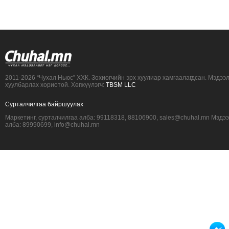
2011-2026 “Чухал Ньюс” ХХК. Зохиогчийн эрх хуулиар хамгаалагдсан. Мэдээ
хуулбарлах хориотой. Хөгжүүлэгч:
TBSM LLC
Сурталчилгаа байршуулах
Маркетинг, сурталчилгаа алба: 99118318, 88106900, sales@chuhal.mn Мэдэ
алба: 89990699, info@chuhal.mn