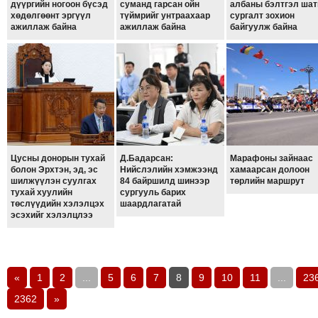
дүүргийн ногоон бүсэд
суманд гарсан ойн
албаны бэлтгэл ша
хөдөлгөөнт эргүүл
түймрийг унтраахаар
сургалт зохион
ажиллаж байна
ажиллаж байна
байгуулж байна
Цусны донорын тухай
Д.Бадарсан:
Марафоны зайнаас
болон Эрхтэн, эд, эс
Нийслэлийн хэмжээнд
хамаарсан долоон
шилжүүлэн суулгах
84 байршилд шинээр
төрлийн маршрут
тухай хуулийн
сургууль барих
төслүүдийн хэлэлцэх
шаардлагатай
эсэхийг хэлэлцлээ
«
1
2
...
5
6
7
8
9
10
11
...
23
2362
»