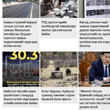
ТОЙРОНД
ГРАНАТ
ДЭЛБЭРСЭН
ОСЛЫН
Нарны гүүрний баруун
ТҮЦ эрхлэгчдийн
Иргэд, жолооч нарт
талын туслах авто
холбоодтой зөвшилцөх
замын хөдөлгөөний
ЭРГЭН
замаас Вокзалын
ажлыг үргэлжлүүлж
дүрэм зөрчсөн тала
ТОЙРОНД
автобусны буудал
байна
мэдээллийг нь зург
хүртэлх замын
баталгаажуулж,
ТӨВСИЙН
хөдөлгөөнийг маргааш
холбоосоор илгээдэ
ТОДОТГОЛЫН
өглөө нээнэ
боллоо
ЭРГЭН
ТОЙРОНД
ЕРӨНХИЙЛӨГЧИЙН
СОНГУУЛИЙН
ЭРГЭН
ТОЙРОНД
29
Нийслэл бүсийн шинэ
Алаг-Эрдэнэ, Арбулаг
“Монгол Улсын
цахилгаан станцууд
суманд хөвчөөс хүрэн
Ерөнхий сайдад итг
ДҮГЭЭР
бүрэн хүчин чадлаараа
баавгай бууж иржээ
хүлээлгэх тухай” УИ
СУРГУУЛИЙН
хэвийн ажиллаж байна
ын тогтоол батлахы
дэмжсэнгүй
ЭРГЭН