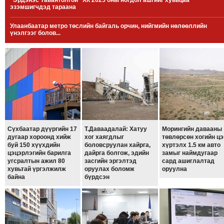
“Эрдэнэс Тавантолгой” ХК 2025 оны ногдол ашгийг хувьцаа
эзэмшигчдэд тараана
МЭДЭХҮЙ
ТЕХНОЛОГИ
Улаанбаатар метро төслийн байгаль орчин, нийгмийн нөлөөллийн
үнэлгээг болов...
ЭРДЭНЭТ
ҮЙЛДВЭРИЙН
ЭРГЭН
ТОЙРОНД
ХАВРЫН
ЧУУЛГАНЫ
ЭРГЭН
ТОЙРОНД
Сүхбаатар дүүргийн 17
Т.Даваадалай: Хатуу
Морингийн давааны
дугаар хороонд хийж
хог хаягдлыг
төвлөрсөн хогийн цэ
"ОУВС"-
буй 150 хүүхдийн
боловсруулан хайрга,
хүртэлх 1.5 км авто
ИЙН
цэцэрлэгийн барилга
дайрга болгож, эдийн
замыг наймдугаар
угсралтын ажил 80
засгийн эргэлтэд
сард ашиглалтад
ЭРГЭН
хувьтай үргэлжилж
оруулах боломж
оруулна
ТОЙРОНД
байна
бүрдсэн
"ЖИ
ТАЙМ"ЫН
ЭРГЭН