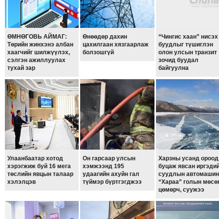
ТОЙРОНД
ГРАНАТ
ДЭЛБЭРСЭН
ӨМНӨГОВЬ АЙМАГ:
Өнөөдөр дахин
“Чингис хаан” нисэх
ОСЛЫН
Төрийн жинхэнэ албан
цахилгаан хязгаарлаж
буудлыг түшиглэн
хаагчийг шилжүүлэх,
болзошгүй
олон улсын транзит
ЭРГЭН
сэлгэн ажиллуулах
зочид буудал
ТОЙРОНД
тухай зар
байгуулна
ТӨВСИЙН
ТОДОТГОЛЫН
ЭРГЭН
ТОЙРОНД
ЕРӨНХИЙЛӨГЧИЙН
СОНГУУЛИЙН
ЭРГЭН
Улаанбаатар хотод
Он гарсаар улсын
Харзны усанд ороод
ТОЙРОНД
хэрэгжиж буй 16 мега
хэмжээнд 195
буцаж явсан иргэди
төслийн явцын талаар
удаагийн ахуйн гал
суудлын автомашин
29
хэлэлцэв
түймэр бүртгэгджээ
“Хараа” голын мөсө
цөмөрч, суужээ
ДҮГЭЭР
СУРГУУЛИЙН
ЭРГЭН