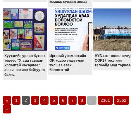
комисс хүлээж авлаа
Хүүхдийн урлан бүтээх
Иргэний үнэмлэхийн
НҮБ-ын төлөөлөгчи
төвөөс “Утсаа тавиад-
QR кодоо уншуулан
COP17 төслийн
Урлантай нөхөрлөе”
түлшээ авах
талбайд мод тарила
аяныг зохион байгуулж
боломжтой
байна
«
1
2
3
4
5
6
7
8
...
2361
2362
»