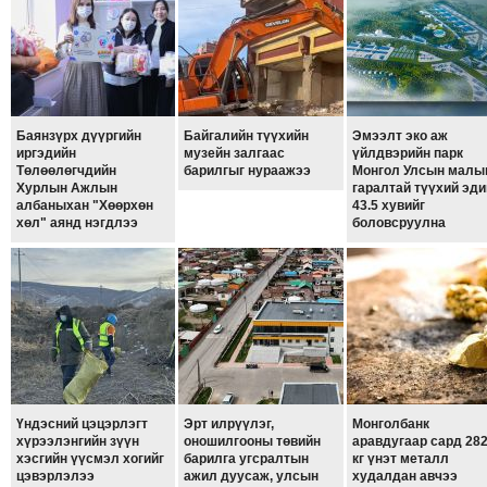
ТОЙРОНД
ЗӨРЧЛИЙН
ХУУЛИЙН
ЭРГЭН
ТОЙРОНД
Баянзүрх дүүргийн
Байгалийн түүхийн
Эмээлт эко аж
иргэдийн
музейн залгаас
үйлдвэрийн парк
ЕРӨНХИЙЛӨГЧИЙН
Төлөөлөгчдийн
барилгыг нураажээ
Монгол Улсын малы
СОНГУУЛЬ-2017
Хурлын Ажлын
гаралтай түүхий эди
албаныхан "Хөөрхөн
43.5 хувийг
хөл" аянд нэгдлээ
боловсруулна
Үндэсний цэцэрлэгт
Эрт илрүүлэг,
Монголбанк
хүрээлэнгийн зүүн
оношилгооны төвийн
аравдугаар сард 28
хэсгийн үүсмэл хогийг
барилга угсралтын
кг үнэт металл
цэвэрлэлээ
ажил дуусаж, улсын
худалдан авчээ