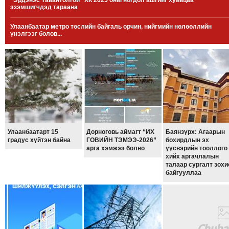
“Эрдэнэс Тавантолгой” ХК 2025 оны ногдол ашгийг хувьцаа
эзэмшигчдэд тараана
МЭДЭХҮЙ
ТЕХНОЛОГИ
Улаанбаатар метро төслийн байгаль орчин, нийгмийн нөлөөллийн
үнэлгээг болов...
ЭРДЭНЭТ
ҮЙЛДВЭРИЙН
ЭРГЭН
ТОЙРОНД
ХАВРЫН
ЧУУЛГАНЫ
ЭРГЭН
ТОЙРОНД
Улаанбаатарт 15
Дорноговь аймагт “ИХ
Баянзүрх: Агаарын
градус хүйтэн байна
ГОВИЙН ТЭМЭЭ-2026”
бохирдлын эх
"ОУВС"-
арга хэмжээ болно
үүсвэрийн тооллого
ИЙН
хийх аргачлалын
талаар сургалт зохи
ЭРГЭН
байгууллаа
ТОЙРОНД
"ЖИ
ТАЙМ"ЫН
ЭРГЭН