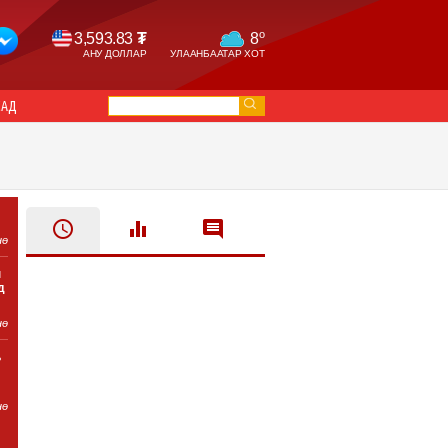
o
3,593.83
₮
8
АНУ ДОЛЛАР
УЛААНБААТАР ХОТ
САД
нө
ы
д
нө
ь
нө