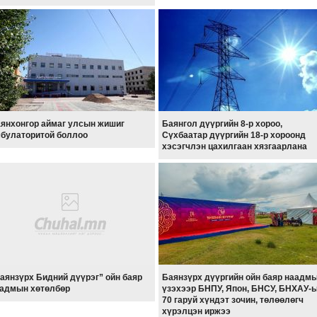
янхонгор аймаг улсын жишиг
Баянгол дүүргийн 8-р хороо,
булаторитой боллоо
Сүхбаатар дүүргийн 18-р хороонд
хэсэгчлэн цахилгаан хязгаарлана
аянзүрх Бидний дүүрэг” ойн баяр
Баянзүрх дүүргийн ойн баяр наадм
адмын хөтөлбөр
үзэхээр БНПУ, Япон, БНСУ, БНХАУ-
70 гаруй хүндэт зочин, төлөөлөгч
хүрэлцэн иржээ