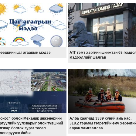
өөдрийн цаг агаарын мэдээ
АТГ гэмт хэргийн шинжтэй 68 гомдо
мэдээллийг шалгав
онос” болон Механик инженерийн
Алба хаагчид 3339 хүний амь нас,
ргуулийн уулзварыг олон түвшний
318.2 тэрбум төгрөгийн өмч хөрөнги
лзвар болгох зураг төсөл
авран хамгааллаа
ловсруулж байна