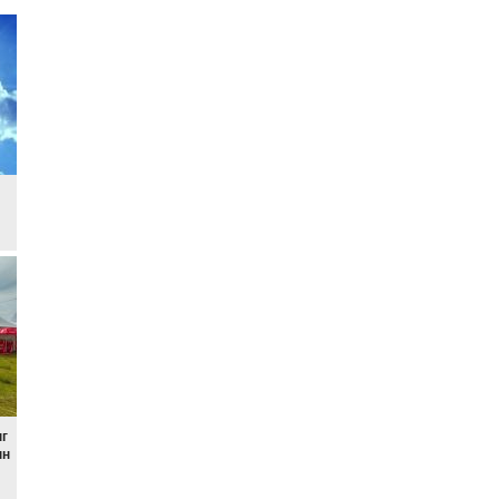
ыг
ын