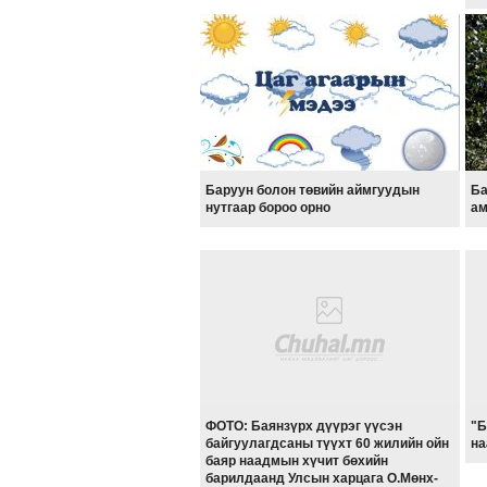
Баруун болон төвийн аймгуудын
Ба
нутгаар бороо орно
ам
ФОТО: Баянзүрх дүүрэг үүсэн
"Б
байгуулагдсаны түүхт 60 жилийн ойн
на
баяр наадмын хүчит бөхийн
барилдаанд Улсын харцага О.Мөнх-