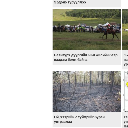
Эрдэнэ түрүүллээ
Баянзүрх дүүргийн 60-н жилийн баяр
"Б
наадам болж байна
на
ур
Ой, хээрийн 2 түймрийг бүрэн
Үе
унтраалаа
үн
ма