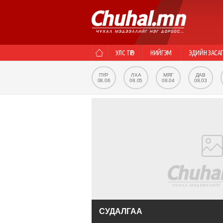
УЛС ТӨР
НИЙГЭМ
ЭДИЙН ЗАСА
ПҮР
ЛХА
МЯГ
ДАВ
08.06
08.05
08.04
08.03
СУДАЛГАА