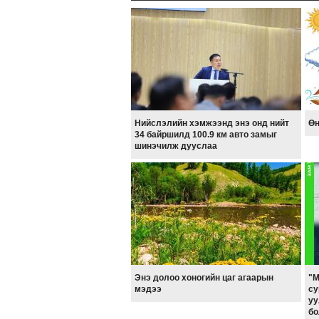
Нийслэлийн хэмжээнд энэ онд нийт
Өн
34 байршилд 100.9 км авто замыг
шинэчилж дууслаа
Энэ долоо хоногийн цаг агаарын
"М
мэдээ
су
уу
бо