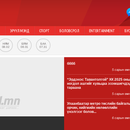
Г
ЭРҮҮЛ МЭНД
СПОРТ
БОЛОВСРОЛ
ENTERTAINMENT
БУ
НЯМ
БЯМ
БАА
08.02
08.01
07.31
бббб
5 сарын өм
“Эрдэнэс Тавантолгой” ХК 2025 он
ногдол ашгийг хувьцаа эзэмшигчдэ
тараана
5 сарын өм
Улаанбаатар метро төслийн байгал
орчин, нийгмийн нөлөөллийн
үнэлгээг болов...
6 сарын өм