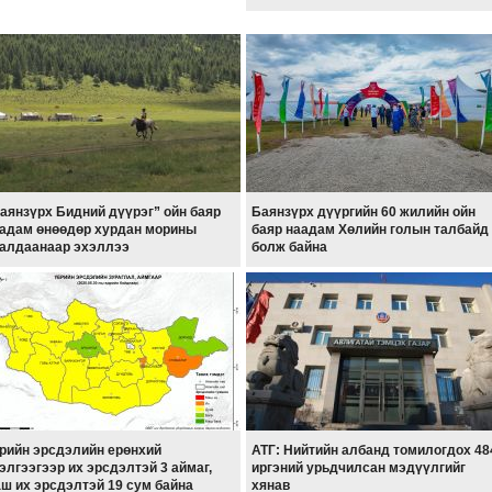
аянзүрх Бидний дүүрэг” ойн баяр
Баянзүрх дүүргийн 60 жилийн ойн
адам өнөөдөр хурдан морины
баяр наадам Хөлийн голын талбайд
алдаанаар эхэллээ
болж байна
рийн эрсдэлийн ерөнхий
АТГ: Нийтийн албанд томилогдох 48
элгээгээр их эрсдэлтэй 3 аймаг,
иргэний урьдчилсан мэдүүлгийг
ш их эрсдэлтэй 19 сум байна
хянав