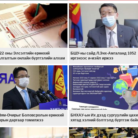
22 оны Элсэлтийн ерөнхий
БШУ-ны сайд Л.Энх-Амгаланд 1052
лгалтын онлайн бүртгэлийн алхам
иргэнээс и-мэйл иржээ
Ням-Очирыг Боловсролын ерөнхий
БНХАУ-ын Их дээд сургуулийн цах
зрын даргаар томилжээ
хятад хэлний бэлтгэлд бүртгэж бай