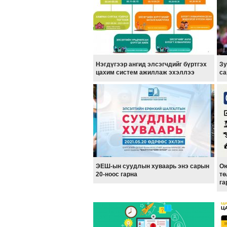
Нэгдүгээр ангид элсэгчдийг бүртгэх
Зу
цахим систем ажиллаж эхэллээ
са
ЭЕШ-ын суудлын хуваарь энэ сарын
Ою
20-ноос гарна
тө
га