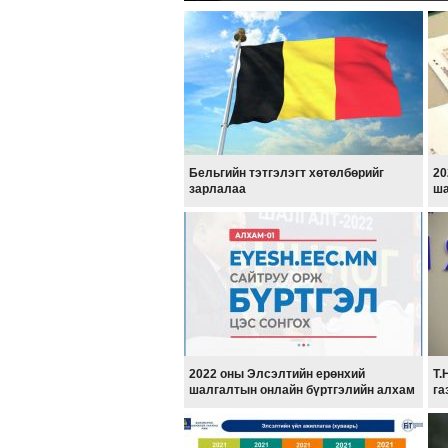
Бельгийн тэтгэлэгт хөтөлбөрийг
20
зарлалаа
ша
2022 оны Элсэлтийн ерөнхий
Т.
шалгалтын онлайн бүртгэлийн алхам
га