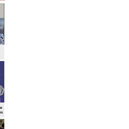
им
на