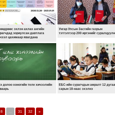
өөдрөөс эхлэн ахлах ангийн
Унгар Улсын Засгийн газрын
рагчдад зориулсан давтлага
тэтгэлгээр 200 иргэнийг суралцуул
чээл цахимаар явагдана
э долоо хоногийн теле хичээлийн
ЕБС-ийн сурагчдын амралт 12 дуга
ваарь
сарын 18-наас эхэлнэ
8
...
31
32
»