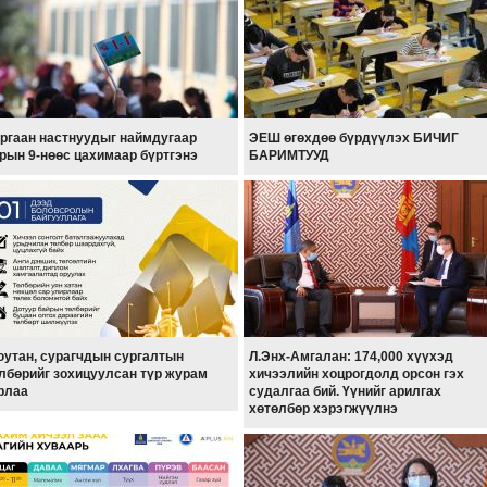
ргаан настнуудыг наймдугаар
ЭЕШ өгөхдөө бүрдүүлэх БИЧИГ
рын 9-нөөс цахимаар бүртгэнэ
БАРИМТУУД
утан, сурагчдын сургалтын
Л.Энх-Амгалан: 174,000 хүүхэд
лбөрийг зохицуулсан түр журам
хичээлийн хоцрогдолд орсон гэх
рлаа
судалгаа бий. Үүнийг арилгах
хөтөлбөр хэрэгжүүлнэ