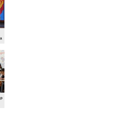
на
ар