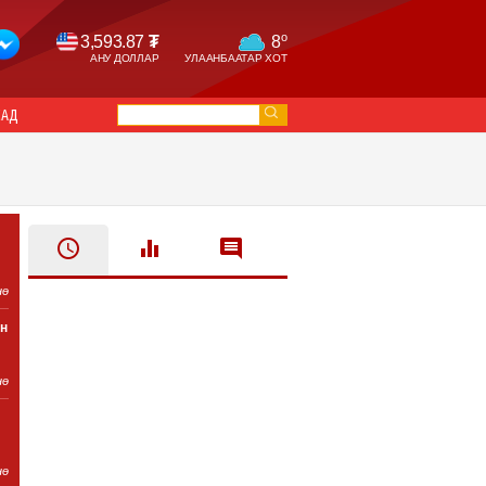
o
3,593.87
₮
8
АНУ ДОЛЛАР
УЛААНБААТАР ХОТ
САД
нө
н
нө
нө