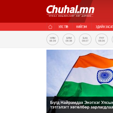
УЛС ТӨР
НИЙГЭМ
ЭДИЙН ЗАСА
НЯМ
БЯМ
БАА
ПҮР
08.09
08.08
08.07
08.06
Бүгд Найрамдах Энэтхэг Улсы
тэтгэлэгт хөтөлбөр зарлагдла