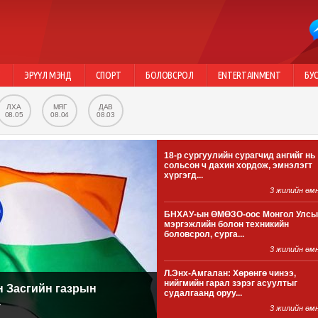
Г
ЭРҮҮЛ МЭНД
СПОРТ
БОЛОВСРОЛ
ENTERTAINMENT
БУ
ЛХА
МЯГ
ДАВ
08.05
08.04
08.03
18-р сургуулийн сурагчид ангийг нь
сольсон ч дахин хордож, эмнэлэгт
хүргэгд...
3 жилийн өм
БНХАУ-ын ӨМӨЗО-оос Монгол Улсы
мэргэжлийн болон техникийн
боловсрол, сурга...
3 жилийн өм
Л.Энх-Амгалан: Хөрөнгө чинээ,
нийгмийн гарал зэрэг асуултыг
н Засгийн газрын
судалгаанд оруу...
а
3 жилийн өм