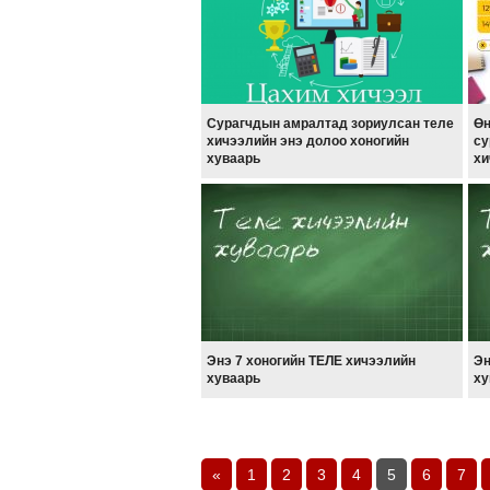
Сурагчдын амралтад зориулсан теле
Өн
хичээлийн энэ долоо хоногийн
су
хуваарь
хи
Энэ 7 хоногийн ТЕЛЕ хичээлийн
Эн
хуваарь
ху
«
1
2
3
4
5
6
7