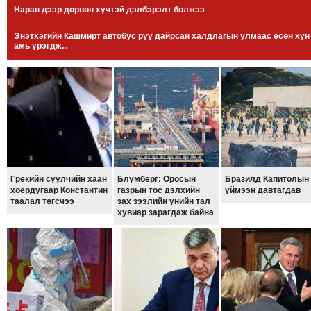
Наран дээр дөрвөн хүчтэй дэлбэрэлт болжээ
МЭДЭХҮЙ
ТЕХНОЛОГИ
Энэтхэгийн Кашмирт автобус руу дайрсан халдлагын улмаас есөн хүн
амь үрэгдж...
ЭРДЭНЭТ
ҮЙЛДВЭРИЙН
ЭРГЭН
ТОЙРОНД
ХАВРЫН
ЧУУЛГАНЫ
ЭРГЭН
ТОЙРОНД
Грекийн сүүлчийн хаан
Блүмберг: Оросын
Бразилд Капитолын
хоёрдугаар Константин
газрын тос дэлхийн
үймээн давтагдав
"ОУВС"-
таалал төгсчээ
зах зээлийн үнийн тал
ИЙН
хувиар зарагдаж байна
ЭРГЭН
ТОЙРОНД
"ЖИ
ТАЙМ"ЫН
ЭРГЭН