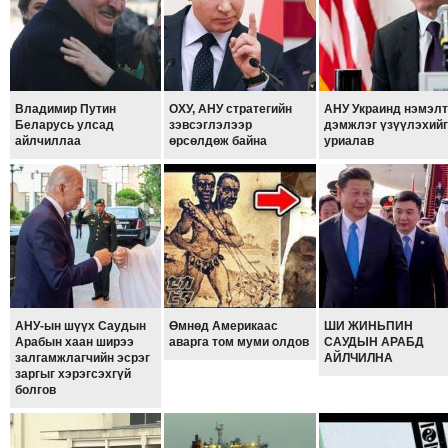
ТОЙРОНД
ЗӨРЧЛИЙН
ХУУЛИЙН
ЭРГЭН
Владимир Путин
ОХУ, АНУ стратегийн
АНУ Украинд нэмэлт
ТОЙРОНД
Беларусь улсад
зэвсэглэлээр
дэмжлэг үзүүлэхийг
айлчиллаа
өрсөлдөж байна
уриалав
ЕРӨНХИЙЛӨГЧИЙН
СОНГУУЛЬ-2017
АНУ-ын шүүх Саудын
Өмнөд Америкаас
ШИ ЖИНЬПИН
Арабын хаан ширээ
аварга том муми олдов
САУДЫН АРАБД
залгамжлагчийн эсрэг
АЙЛЧИЛНА
заргыг хэрэгсэхгүй
болгов