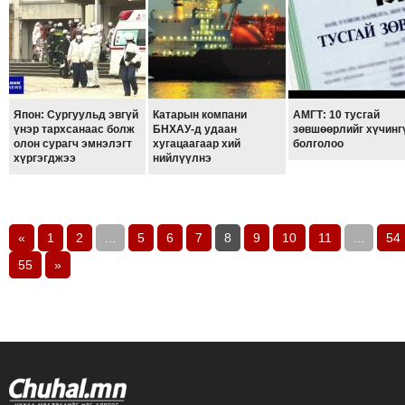
Япон: Сургуульд эвгүй
Катарын компани
АМГТ: 10 тусгай
үнэр тархсанаас болж
БНХАУ-д удаан
зөвшөөрлийг хүчинг
олон сурагч эмнэлэгт
хугацаагаар хий
болголоо
хүргэгджээ
нийлүүлнэ
«
1
2
...
5
6
7
8
9
10
11
...
54
55
»