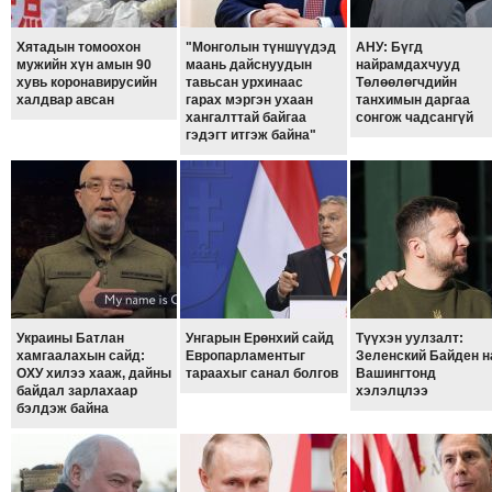
ТОЙРОНД
ГРАНАТ
Хятадын томоохон
"Монголын түншүүдэд
АНУ: Бүгд
мужийн хүн амын 90
маань дайснуудын
найрамдахчууд
ДЭЛБЭРСЭН
хувь коронавирусийн
тавьсан урхинаас
Төлөөлөгчдийн
ОСЛЫН
халдвар авсан
гарах мэргэн ухаан
танхимын даргаа
хангалттай байгаа
сонгож чадсангүй
ЭРГЭН
гэдэгт итгэж байна"
ТОЙРОНД
ТӨВСИЙН
ТОДОТГОЛЫН
ЭРГЭН
ТОЙРОНД
ЕРӨНХИЙЛӨГЧИЙН
СОНГУУЛИЙН
Украины Батлан
Унгарын Ерөнхий сайд
Түүхэн уулзалт:
ЭРГЭН
хамгаалахын сайд:
Европарламентыг
Зеленский Байден н
ТОЙРОНД
ОХУ хилээ хааж, дайны
тараахыг санал болгов
Вашингтонд
байдал зарлахаар
хэлэлцлээ
29
бэлдэж байна
ДҮГЭЭР
СУРГУУЛИЙН
ЭРГЭН