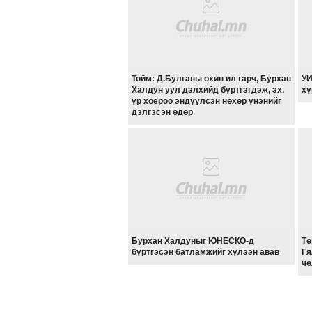
Тойм: Д.Булганы охин ил гарч, Бурхан
УИ
Халдун уул дэлхийд бүртгэгдэж, эх,
хү
үр хоёроо эндүүлсэн нөхөр үнэнийг
дэлгэсэн өдөр
Бурхан Халдуныг ЮНЕСКО-д
Тө
бүртгэсэн батламжийг хүлээн авав
Гя
чө