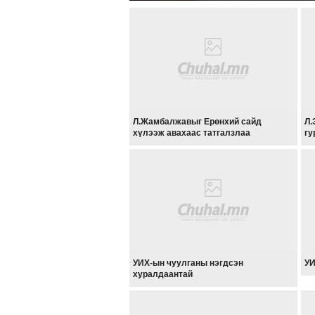
Л.Жамбалжавыг Ерөнхий сайд
Л.
хүлээж авахаас татгалзлаа
гу
УИХ-ын чуулганы нэгдсэн
УИ
хуралдаантай