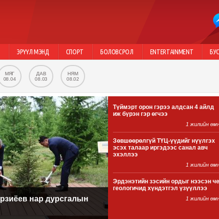
Г
ЭРҮҮЛ МЭНД
СПОРТ
БОЛОВСРОЛ
ENTERTAINMENT
БУ
МЯГ
ДАВ
НЯМ
08.04
08.03
08.02
Түймэрт орон гэрээ алдсан 4 айлд
иж бүрэн гэр өгчээ
1 жилийн өм
Зөвшөөрөлгүй ТҮЦ-үүдийг нүүлгэх
эсэх талаар иргэдээс санал авч
эхэллээ
1 жилийн өм
Эрдэнэтийн зэсийн ордыг нээсэн ч
геологичид хүндэтгэл үзүүллээ
ирзиёев нар дурсгалын
1 жилийн өм