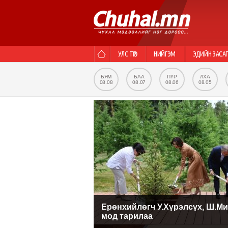
УЛС ТӨР
НИЙГЭМ
ЭДИЙН ЗАСА
БЯМ
БАА
ПҮР
ЛХА
08.08
08.07
08.06
08.05
Ерөнхийлөгч У.Хүрэлсүх, Ш.М
мод тарилаа