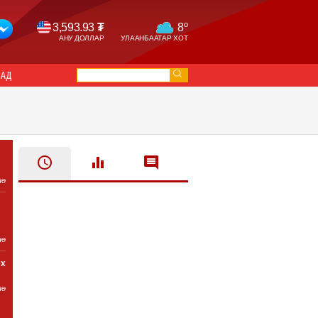
o
3,593.93
₮
8
АНУ ДОЛЛАР
УЛААНБААТАР ХОТ
САД
нө
нө
ех
нө