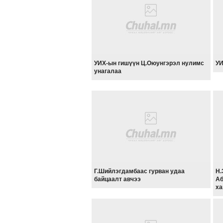
УИХ-ын гишүүн Ц.Оюунгэрэл нулимс
УИ
унагалаа
Г.Шийлэгдамбаас гурван удаа
Н.
байцаалт авчээ
Аб
ха