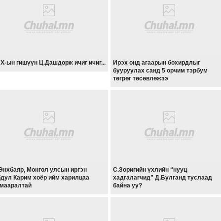
Х-ын гишүүн Ц.Дашдорж ичиг ичиг...
Ирэх онд агаарын бохирдлыг
бууруулах санд 5 орчим тэрбум
төгрөг төсөвлөжээ
Энхбаяр, Монгол улсын иргэн
С.Зоригийн үхлийн “нууц
дул Карим хоёр ийм харилцаа
хадгалагчид” Д.Булганд туслаад
мааралтай
байна уу?