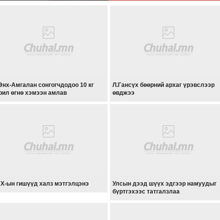
Энх-Амгалан сонгогчдодоо 10 кг
Л.Гансүх бөөрний архаг үрэвслээр
рил өгнө хэмээн амлав
өвджээ
Х-ын гишүүд халз мэтгэлцэнэ
Улсын дээд шүүх эдгээр намуудыг
бүртгэхээс татгалзлаа