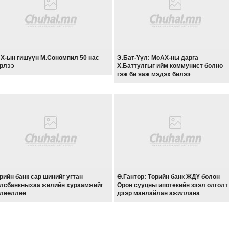
Х-ын гишүүн М.Сономпил 50 нас
Э.Бат-Үүл: МоАХ-ны дарга
рлээ
Х.Баттулгыг ийм коммунист болно
гэж би яаж мэдэх билээ
рийн банк сар шинийг угтан
Ө.Гантөр: Төрийн банк ЖДҮ болон
лсбанкныхаа жилийн хураамжийг
Орон сууцны ипотекийн зээл олголт
лөөллөө
дээр манлайлан ажиллана