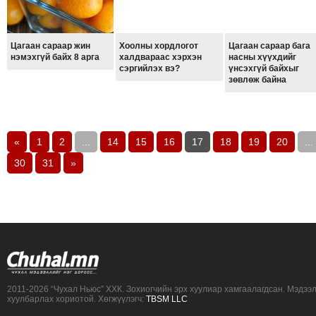
Цагаан сараар жин
Хоолны хордлогот
Цагаан сараар бага
нэмэхгүй байх 8 арга
халдвараас хэрхэн
насны хүүхдийг
сэргийлэх вэ?
үнсэхгүй байхыг
зөвлөж байна
«
1
2
...
14
15
16
17
18
19
20
...
30
31
»
2011-2026 “Чухал Ньюс” ХХК. Зохиогчийн эрх хуулиар хамгаалагдсан. Мэдээ
хуулбарлах хориотой. Хөгжүүлэгч:
TBSM LLC