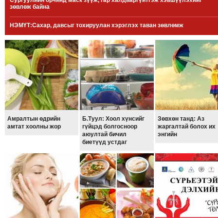
Сургуулийн орчинд маск зүүж, гар халдваргүйтгэж хэвшүүлэхийг
зөвлөж байна
МЭДЭХҮЙ
ТЕХНОЛОГИ
НЭМҮТ:Сахар, давсыг тохируулан хэрэглэх таван зөвлөмж
ЭРДЭНЭТ
ҮЙЛДВЭРИЙН
ЭРГЭН
ТОЙРОНД
ХАВРЫН
ЧУУЛГАНЫ
ЭРГЭН
Амралтын өдрийн
Б.Туул: Хоол хүнсийг
Зөвхөн танд: Аз
ТОЙРОНД
амтат хоолны жор
гүйцэд болгосноор
жаргалтай болох их
аюултай бичил
энгийн
"ОУВС"-
биетүүд устдаг
ИЙН
ЭРГЭН
ТОЙРОНД
"ЖИ
ТАЙМ"ЫН
ЭРГЭН