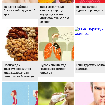
ТОЙРОНД
Таны гоо сайханд:
Таны амралтанд:
Нэг сая хүүхэд
ГРАНАТ
Арьсаа чийгшүүлэх 10
Хаврын улиралд
сүрьеэгээр өвджээ
ДЭЛБЭРСЭН
арга
хүүхдэдээ заавал
хийж өгөх тэжээллэг
ОСЛЫН
20 хоол
ЭРГЭН
ТОЙРОНД
ТӨВСИЙН
ТОДОТГОЛЫН
ЭРГЭН
ТОЙРОНД
ЕРӨНХИЙЛӨГЧИЙН
Өлөн үедээ
Сүрьеэ өвчний үед
Таны турахгүй байга
СОНГУУЛИЙН
хийжүүлсэн хүйтэн
ямар шинж тэмдэг
шалтгаан
ундаа, давсалсан
илрэх вэ
ЭРГЭН
самар идэж болохгүй
ТОЙРОНД
29
ДҮГЭЭР
СУРГУУЛИЙН
ЭРГЭН