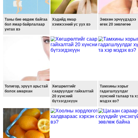
ТОЙРОНД
ЗӨРЧЛИЙН
Таны бие өвдөж байгаа
Хэдийд ямар
Зөвхөн эрчүүдэдээ
ХУУЛИЙН
бол ямар байрлалаар
хэмжээний ус уух вэ
өгөх 20 зөвлөгөө
ЭРГЭН
унтах вэ
ТОЙРОНД
ЕРӨНХИЙЛӨГЧИЙН
СОНГУУЛЬ-2017
Толигор, эрүүл арьстай
Хөгшрөлтийг
Тамхины хорыг
болох амархан
сааруулдаг гайхалтай
гадагшлуулдаг
20 хүнсний
хүнсний талаар та х
бүтээгдэхүүн
мэдэх вэ?