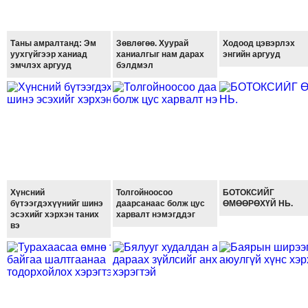
ТОЙРОНД
ЗӨРЧЛИЙН
Таны амралтанд: Эм
Зөвлөгөө. Хуурай
Ходоод цэвэрлэх
ХУУЛИЙН
уухгүйгээр ханиад
ханиалгыг нам дарах
энгийн аргууд
ЭРГЭН
эмчлэх аргууд
бэлдмэл
ТОЙРОНД
ЕРӨНХИЙЛӨГЧИЙН
СОНГУУЛЬ-2017
Хүнсний
Толгойноосоо
БОТОКСИЙГ
бүтээгдэхүүнийг шинэ
даарсанаас болж цус
ӨМӨӨРӨХҮЙ НЬ.
эсэхийг хэрхэн таних
харвалт нэмэгддэг
вэ