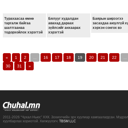
Турахаасаа өмнө
Бялууг худалдан
Баярын ширээгээ
таргалж байгаа
авахад дараах
засахдаа аюулгүй х
шалтгаанаа
зүйлсийг анхаарах
хэрхэн сонгох вэ
тодорхойлох хэрэгтэй
хэрэгтэй
«
1
2
...
16
17
18
19
20
21
22
...
30
31
»
2011-2026 “Чухал Ньюс” ХХК. Зохиогчийн эрх хуулиар хамгаалагдсан. Мэдээ
хуулбарлах хориотой. Хөгжүүлэгч:
TBSM LLC