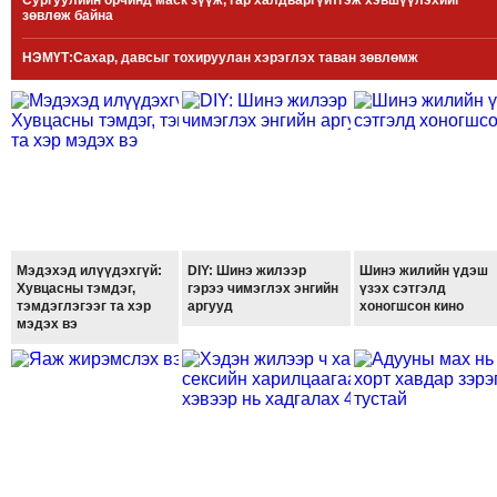
Сургуулийн орчинд маск зүүж, гар халдваргүйтгэж хэвшүүлэхийг
зөвлөж байна
МЭДЭХҮЙ
ТЕХНОЛОГИ
НЭМҮТ:Сахар, давсыг тохируулан хэрэглэх таван зөвлөмж
ЭРДЭНЭТ
ҮЙЛДВЭРИЙН
ЭРГЭН
ТОЙРОНД
ХАВРЫН
ЧУУЛГАНЫ
ЭРГЭН
Мэдэхэд илүүдэхгүй:
DIY: Шинэ жилээр
Шинэ жилийн үдэш
ТОЙРОНД
Хувцасны тэмдэг,
гэрээ чимэглэх энгийн
үзэх сэтгэлд
тэмдэглэгээг та хэр
аргууд
хоногшсон кино
"ОУВС"-
мэдэх вэ
ИЙН
ЭРГЭН
ТОЙРОНД
"ЖИ
ТАЙМ"ЫН
ЭРГЭН