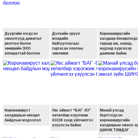
ТОЙРОНД
ЗӨРЧЛИЙН
ХУУЛИЙН
ЭРГЭН
Дүүргийн нэгдсэн
Дэлхийн эрүүл
Коронавирусийн
ТОЙРОНД
эмнэлгүүд дижитал
мэндийн
халдвар бохирлогд
рентген болон
байгууллагаас
гараар ам, хамар,
ЕРӨНХИЙЛӨГЧИЙН
зөөврийн ЭХО
гаргасан хоолны
нүдэнд хүрснээр
СОНГУУЛЬ-2017
аппараттай боллоо
зөвлөмж
дамжиж байна
Коронавируст
Увс аймагт “БАГ -93”
Манай улсад
халдварын нөхцөл
хөтөлбөр хэрэгжиж
бүртгэгдсэн
байдлын мэдээлэл
41036 хүнд үйлчилгээ
коронавирусийн
үзүүлсэн байна
халдварын эмнэл з
ШИНЖ ТЭМДЭГ