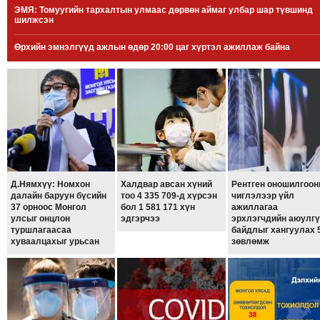
ЭМЯ: Томуугийн тархалтын улмаас дөрвөн аймаг улбар шар түвшинд
МЭДЭХҮЙ
шилжсэн
ТЕХНОЛОГИ
Өрхийн эмнэлгүүд ажлын өдөр 20:00 цаг хүртэл ажиллаж байна
ЭРДЭНЭТ
ҮЙЛДВЭРИЙН
ЭРГЭН
ТОЙРОНД
ХАВРЫН
ЧУУЛГАНЫ
ЭРГЭН
ТОЙРОНД
Д.Нямхүү: Номхон
Халдвар авсан хүний
Рентген оношилгоо
далайн баруун бүсийн
тоо 4 335 709-д хүрсэн
чиглэлээр үйл
"ОУВС"-
37 орноос Монгол
бол 1 581 171 хүн
ажиллагаа
ИЙН
улсыг онцлон
эдгэрчээ
эрхлэгчдийн аюулгү
туршлагаасаа
байдлыг хангуулах 
ЭРГЭН
хуваалцахыг урьсан
зөвлөмж
ТОЙРОНД
"ЖИ
ТАЙМ"ЫН
ЭРГЭН