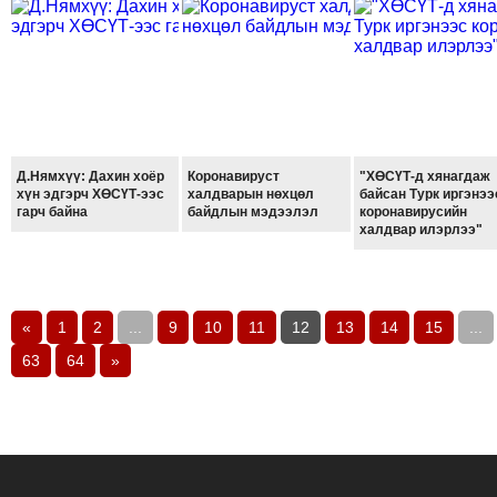
Д.Нямхүү: Дахин хоёр
Коронавируст
"ХӨСҮТ-д хянагдаж
хүн эдгэрч ХӨСҮТ-ээс
халдварын нөхцөл
байсан Турк иргэнээ
гарч байна
байдлын мэдээлэл
коронавирусийн
халдвар илэрлээ"
«
1
2
...
9
10
11
12
13
14
15
...
63
64
»