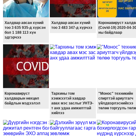
ТОЙРОНД
ГРАНАТ
ДЭЛБЭРСЭН
Халдвар авсан хүний
Халдвар авсан хүний
Коронавируст халдв
ОСЛЫН
тоо 3 635 935-д хүрсэн
тоо 3 483 347-д хүрчээ
(Covid-19) 2020-04-30
бол 1 188 113 хүн
ны байдлаар
ЭРГЭН
эдгэрчээ
ТОЙРОНД
ТӨВСИЙН
ТОДОТГОЛЫН
ЭРГЭН
ТОЙРОНД
ЕРӨНХИЙЛӨГЧИЙН
СОНГУУЛИЙН
Коронавируст
Тархины том
"Монос" техникийн
ЭРГЭН
халдварын нөхцөл
хэмжээтэй хавдар
спирттэй ариутгагч
ТОЙРОНД
байдлын мэдээлэл
авах мэс заслыг УНТЭ-
үйлдвэрлэснийхээ
т анх удаа амжилттай
төлөө торгууль төл
29
хийлээ
ДҮГЭЭР
СУРГУУЛИЙН
ЭРГЭН