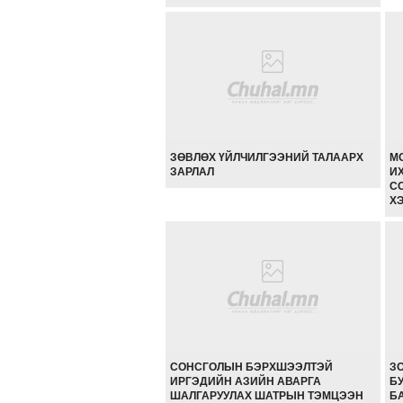
ЗӨВЛӨХ ҮЙЛЧИЛГЭЭНИЙ ТАЛААРХ
М
ЗАРЛАЛ
И
СО
Х
СОНСГОЛЫН БЭРХШЭЭЛТЭЙ
З
ИРГЭДИЙН АЗИЙН АВАРГА
Б
ШАЛГАРУУЛАХ ШАТРЫН ТЭМЦЭЭН
Б