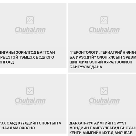
ЯНГАНЫ ЗОРИЛТОД БАГТСАН
“ГЕРОНТОЛОГИ, ГЕРИАТРИЙН ӨНӨ
ҮРЬЕЭТЭЙ ТЭМЦЭХ БОДЛОГО
БА ИРЭЭДҮЙ” ОЛОН УЛСЫН ЭРДЭ
ОНГОЛД
ШИНЖИЛГЭЭНИЙ ХУРАЛ ЗОХИОН
БАЙГУУЛАГДАНА
РЭХ САРД ХҮҮХДИЙН СПОРТЫН V
ДАРХАН-УУЛ АЙМГИЙН ЭРҮҮЛ
Х НААДАМ ЭХЭЛНЭ
МЭНДИЙН БАЙГУУЛЛАГАД БНСУ-Ы
КЁНГИ АЙМГИЙН ИХТ-Д АЙЛЧЛАВ