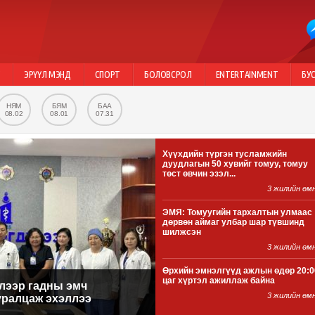
Г
ЭРҮҮЛ МЭНД
СПОРТ
БОЛОВСРОЛ
ENTERTAINMENT
БУ
НЯМ
БЯМ
БАА
08.02
08.01
07.31
Хүүхдийн түргэн тусламжийн
дуудлагын 50 хувийг томуу, томуу
төст өвчин эзэл...
3 жилийн өм
ЭМЯ: Томуугийн тархалтын улмаас
дөрвөн аймаг улбар шар түвшинд
шилжсэн
3 жилийн өм
Өрхийн эмнэлгүүд ажлын өдөр 20:0
цаг хүртэл ажиллаж байна
лээр гадны эмч
3 жилийн өм
уралцаж эхэллээ