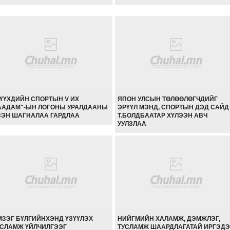
ХҮҮХДИЙН СПОРТЫН V ИХ
ЯПОН УЛСЫН ТӨЛӨӨЛӨГЧДИЙГ
ААДАМ"-ЫН ЛОГОНЫ УРАЛДААНЫ
ЭРҮҮЛ МЭНД, СПОРТЫН ДЭД САЙД
ЗЭН ШАГНАЛАА ГАРДЛАА
Т.БОЛДБААТАР ХҮЛЭЭН АВЧ
УУЛЗЛАА
МЗЭГ БҮЛГИЙНХЭНД ҮЗҮҮЛЭХ
НИЙГМИЙН ХАЛАМЖ, ДЭМЖЛЭГ,
УСЛАМЖ ҮЙЛЧИЛГЭЭГ
ТУСЛАМЖ ШААРДЛАГАТАЙ ИРГЭД