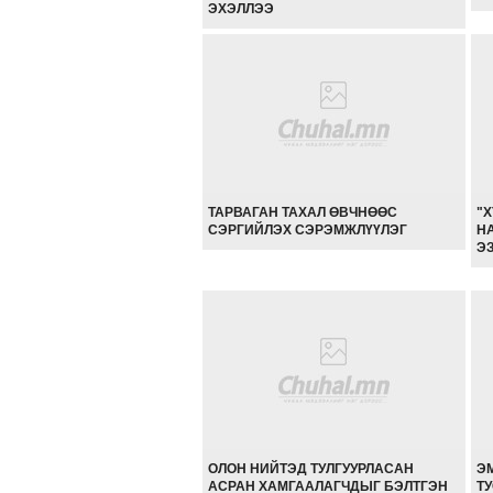
ЭХЭЛЛЭЭ
ТАРВАГАН ТАХАЛ ӨВЧНӨӨС
"
СЭРГИЙЛЭХ СЭРЭМЖЛҮҮЛЭГ
Н
Э
ОЛОН НИЙТЭД ТУЛГУУРЛАСАН
Э
АСРАН ХАМГААЛАГЧДЫГ БЭЛТГЭН
Т