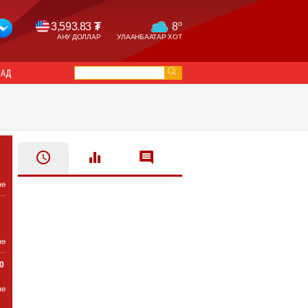
o
3,593.83
₮
8
АНУ ДОЛЛАР
УЛААНБААТАР ХОТ
САД
нө
нө
0
нө