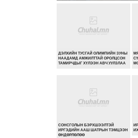
ДЭЛХИЙН ТУСГАЙ ОЛИМПИЙН ЗУНЫ
М
НААДАМД АМЖИЛТТАЙ ОРОЛЦСОН
С
ТАМИРЧДЫГ ХҮЛЭЭН АВЧ УУЛЗЛАА
М
СОНСГОЛЫН БЭРХШЭЭЛТЭЙ
И
ИРГЭДИЙН ААШ ШАТРЫН ТЭМЦЭЭН
И
ӨНДӨРЛӨЛӨӨ