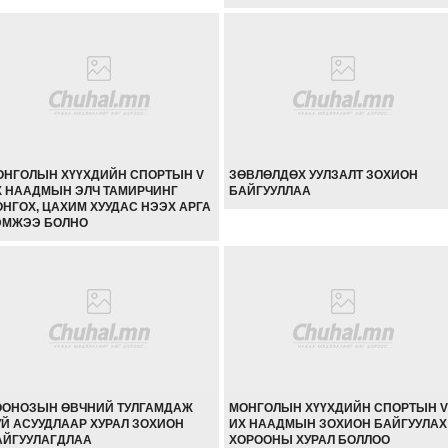
ОНГОЛЫН ХҮҮХДИЙН СПОРТЫН V
ЗӨВЛӨЛДӨХ УУЛЗАЛТ ЗОХИОН
Х НААДМЫН ЭЛЧ ТАМИРЧИНГ
БАЙГУУЛЛАА
НГОХ, ЦАХИМ ХУУДАС НЭЭХ АРГА
ЭМЖЭЭ БОЛНО
ООНОЗЫН ӨВЧНИЙ ТУЛГАМДАЖ
МОНГОЛЫН ХҮҮХДИЙН СПОРТЫН V
УЙ АСУУДЛААР ХУРАЛ ЗОХИОН
ИХ НААДМЫН ЗОХИОН БАЙГУУЛАХ
АЙГУУЛАГДЛАА
ХОРООНЫ ХУРАЛ БОЛЛОО