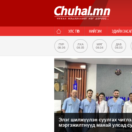
УЛС ТӨР
НИЙГЭМ
ЭДИЙН ЗАСА
ПҮР
ЛХА
МЯГ
ДАВ
08.06
08.05
08.04
08.03
Элэг шилжүүлэн суулгах чиглэ
мэргэжилтнүүд манай улсад с