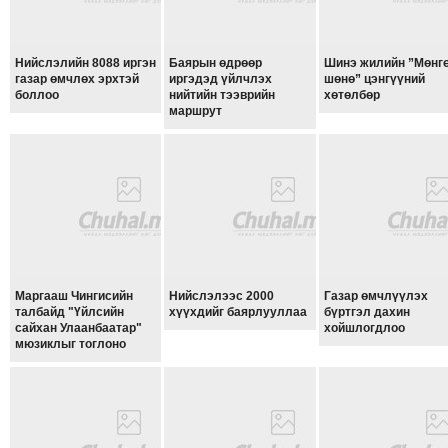
ТОЙРОНД
ЗӨРЧЛИЙН
Нийслэлийн 8088 иргэн
Баярын өдрөөр
Шинэ жилийн ”Мөнг
ХУУЛИЙН
газар өмчлөх эрхтэй
иргэдэд үйлчлэх
шөнө” цэнгүүний
ЭРГЭН
боллоо
нийтийн тээврийн
хөтөлбөр
маршрут
ТОЙРОНД
ЕРӨНХИЙЛӨГЧИЙН
СОНГУУЛЬ-2017
Маргааш Чингисийн
Нийслэлээс 2000
Газар өмчлүүлэх
талбайд "Үйлсийн
хүүхдийг баярлууллаа
бүртгэл дахин
сайхан Улаанбаатар"
хойшлогдлоо
мюзиклыг тоглоно