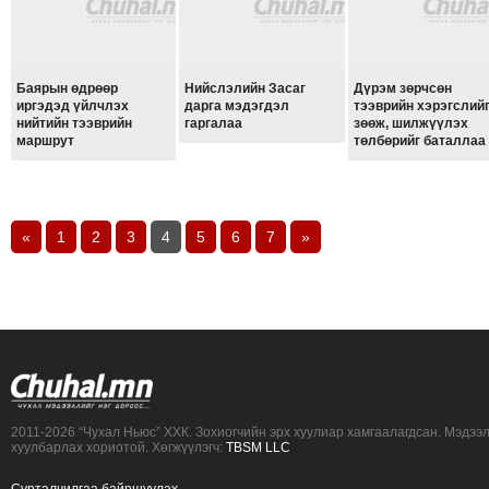
Баярын өдрөөр
Нийслэлийн Засаг
Дүрэм зөрчсөн
иргэдэд үйлчлэх
дарга мэдэгдэл
тээврийн хэрэгслий
нийтийн тээврийн
гаргалаа
зөөж, шилжүүлэх
маршрут
төлбөрийг баталлаа
«
1
2
3
4
5
6
7
»
2011-2026 “Чухал Ньюс” ХХК. Зохиогчийн эрх хуулиар хамгаалагдсан. Мэдээ
хуулбарлах хориотой. Хөгжүүлэгч:
TBSM LLC
Сурталчилгаа байршуулах