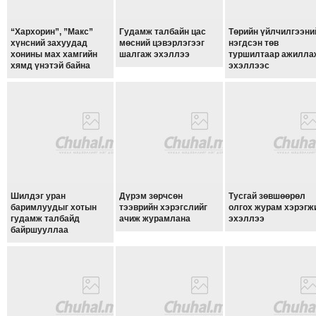
ТОЙРОНД
ГРАНАТ
“Хархорин”, ”Макс”
Гудамж талбайн цас
Төрийн үйлчилгээни
ДЭЛБЭРСЭН
хүнсний захуудад
мөсний цэвэрлэгээг
нэгдсэн төв
хонины мах хамгийн
шалгаж эхэллээ
туршилтаар ажилла
ОСЛЫН
хямд үнэтэй байна
эхэллээc
ЭРГЭН
ТОЙРОНД
ТӨВСИЙН
ТОДОТГОЛЫН
ЭРГЭН
ТОЙРОНД
ЕРӨНХИЙЛӨГЧИЙН
Шилдэг уран
Дүрэм зөрчсөн
Тусгай зөвшөөрөл
СОНГУУЛИЙН
баримлуудыг хотын
тээврийн хэрэгслийг
олгох журам хэрэгж
гудамж талбайд
ачиж журамлана
эхэллээ
ЭРГЭН
байршууллаа
ТОЙРОНД
29
ДҮГЭЭР
СУРГУУЛИЙН
ЭРГЭН