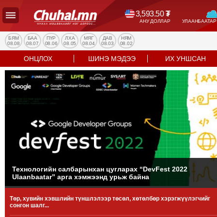
3,593.50
₮
АНУ ДОЛЛАР
УЛААНБААТАР
УЛС
ТӨР
БЯМ
БАА
ПҮР
ЛХА
МЯГ
ДАВ
НЯМ
08.08
08.07
08.06
08.05
08.04
08.03
08.02
НИЙГЭМ
ОНЦЛОХ
ШИНЭ МЭДЭЭ
ИХ УНШСАН
ЭДИЙН
ЗАСАГ
ЭРҮҮЛ
МЭНД
СПОРТ
БОЛОВСРОЛ
ENTERTAINMENT
ДЭЛХИЙН
МЭДЭЭ
Технологийн салбарынхан цугларах “DevFest 2022
Ulaanbaatar” арга хэмжээнд урьж байна
БИЗНЕС
МЭДЭЭ
Төр, хувийн хэвшлийн түншлэлээр төсөл, хөтөлбөр хэрэгжүүлэгчийг
НИЙСЛЭЛ
сонгон шалг...
ТАНИН