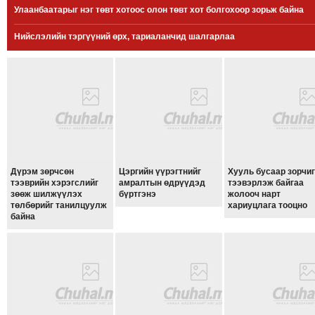
Улаанбаатарыг нэг төвт хотоос олон төвт хот болгохоор зорьж байна
МЭДЭХҮЙ
ТЕХНОЛОГИ
Нийслэлийн тэргүүний өрх, тариаланчид шалгарлаа
ЭРДЭНЭТ
ҮЙЛДВЭРИЙН
ЭРГЭН
ТОЙРОНД
ХАВРЫН
ЧУУЛГАНЫ
ЭРГЭН
Дүрэм зөрчсөн
Цэргийн үүрэгтнийг
Хууль бусаар зорчи
ТОЙРОНД
тээврийн хэрэгслийг
амралтын өдрүүдэд
тээвэрлэж байгаа
зөөж шилжүүлэх
бүртгэнэ
жолооч нарт
"ОУВС"-
төлбөрийг танилцуулж
хариуцлага тооцно
ИЙН
байна
ЭРГЭН
ТОЙРОНД
"ЖИ
ТАЙМ"ЫН
ЭРГЭН