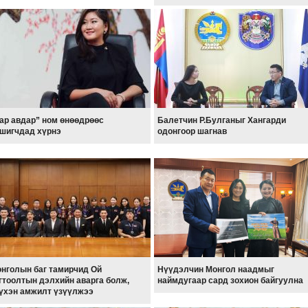
ар авдар” ном өнөөдрөөс
Балетчин Р.Булганыг Хангарди
шигчдад хүрнэ
одонгоор шагнав
нголын баг тамирчид Ой
Нүүдэлчин Монгол наадмыг
гтоолтын дэлхийн аварга болж,
наймдугаар сард зохион байгуулна
үхэн амжилт үзүүлжээ