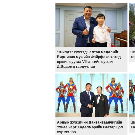
"Шилдэг хүүхэд" алтан медалийг
Сп
Виржиниа мужийн Фэйрфакс хотод
тө
оршин суугаа VIII ангийн сурагч
Д.Эрдэмд гардуулав
Ардын жүжигчин Данзанваанчигийн
Ша
Ухнаа нарт Хөдөлмөрийн баатар цол
Хө
хүртээлээ