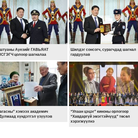
штуаны Ауезийг ГАВЬЯАТ
Шилдэг сонсогч, сурагчдад шагнал
СГЭГЧ цолоор шагналаа
гардуулав
агасны” хэмээх академич
“Улаан цэцэг” киноны орлогоор
Дулмаад хүндэтгэл үзүүлэв
“Хавдаргүй эмэгтэйчүүд” төсөл
хэрэгжүүлнэ