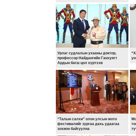
Урлаг судлалын ухааны доктор,
“Х
профессор Найдангийн Ганхуягт
ун
Ардын багш цол хүртээв
“Талын салхи” олон улсын мото
Мо
фестивалийг зургаа дахь удаагаа
то
зохион байгуулна
тү