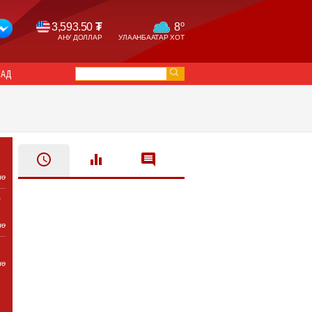
o
3,593.50
₮
8
АНУ ДОЛЛАР
УЛААНБААТАР ХОТ
САД
нө
т
нө
нө