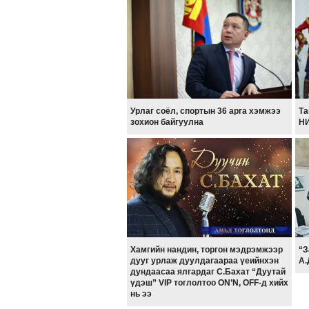
Урлаг соёл, спортын 36 арга хэмжээ
Та
зохион байгуулна
НИ
Хамгийн нандин, торгон мэдрэмжээр
“З
дууг урлаж дуулдагаараа үеийнхэн
А.
дундаасаа ялгардаг С.Бахат “Дуутай
үдэш” VIP тоглолтоо ON’N, OFF-д хийх
нь ээ