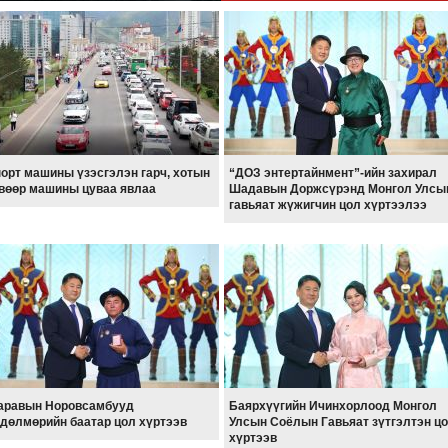
орт машины үзэсгэлэн гарч, хотын
“ДОЗ энтертайнмент”-ийн захирал
вөөр машины цуваа явлаа
Шадавын Доржсүрэнд Монгол Улсы
гавьяат жүжигчин цол хүртээлээ
равын Норовсамбууд
Баярхүүгийн Ичинхорлоод Монгол
дөлмөрийн баатар цол хүртээв
Улсын Соёлын Гавьяат зүтгэлтэн ц
хүртээв