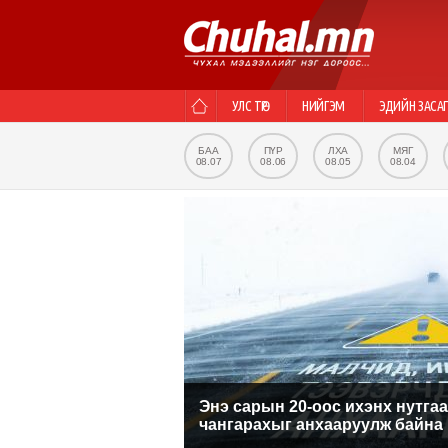
УЛС ТӨР
НИЙГЭМ
ЭДИЙН ЗАСА
БАА
ПҮР
ЛХА
МЯГ
08.07
08.06
08.05
08.04
Энэ сарын 20-оос ихэнх нутгаа
чангарахыг анхааруулж байна