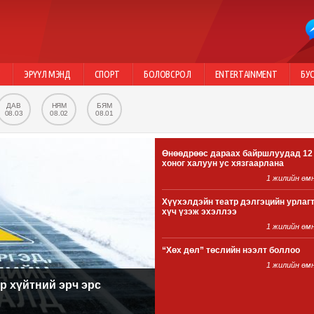
Г
ЭРҮҮЛ МЭНД
СПОРТ
БОЛОВСРОЛ
ENTERTAINMENT
БУ
ДАВ
НЯМ
БЯМ
08.03
08.02
08.01
Өнөөдрөөс дараах байршлуудад 12
хоног халуун ус хязгаарлана
1 жилийн өм
Хүүхэлдэйн театр дэлгэцийн урлаг
хүч үзэж эхэллээ
1 жилийн өм
“Хөх дөл” төслийн нээлт боллоо
1 жилийн өм
р хүйтний эрч эрс