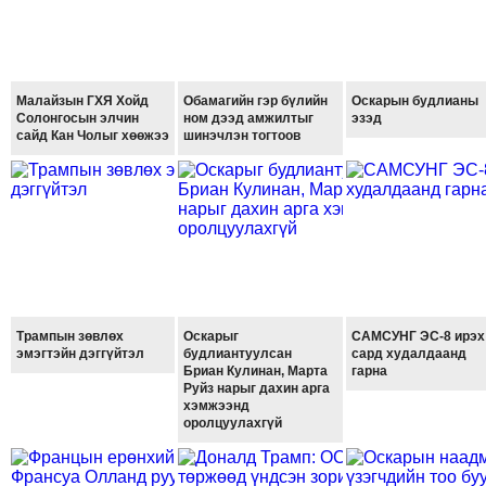
ТОЙРОНД
ЗӨРЧЛИЙН
ХУУЛИЙН
Малайзын ГХЯ Хойд
Обамагийн гэр бүлийн
Оскарын будлианы
ЭРГЭН
Солонгосын элчин
ном дээд амжилтыг
эзэд
ТОЙРОНД
сайд Кан Чолыг хөөжээ
шинэчлэн тогтоов
ЕРӨНХИЙЛӨГЧИЙН
СОНГУУЛЬ-2017
Трампын зөвлөх
Оскарыг
САМСУНГ ЭС-8 ирэх
эмэгтэйн дэггүйтэл
будлиантуулсан
сард худалдаанд
Бриан Кулинан, Марта
гарна
Руйз нарыг дахин арга
хэмжээнд
оролцуулахгүй