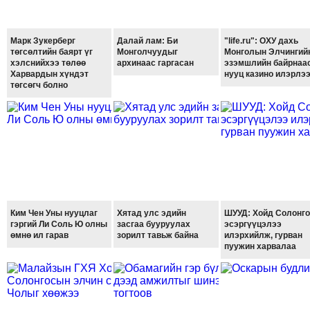
ТОЙРОНД
ГРАНАТ
Марк Зукерберг
Далай лам: Би
"life.ru": ОХУ дахь
ДЭЛБЭРСЭН
төгсөлтийн баярт үг
Монголчуудыг
Монголын Элчингий
ОСЛЫН
хэлснийхээ төлөө
архинаас гаргасан
эзэмшлийн байрнаа
Харвардын хүндэт
нууц казино илэрлэ
ЭРГЭН
төгсөгч болно
ТОЙРОНД
ТӨВСИЙН
ТОДОТГОЛЫН
ЭРГЭН
ТОЙРОНД
ЕРӨНХИЙЛӨГЧИЙН
СОНГУУЛИЙН
Ким Чен Уны нууцлаг
Хятад улс эдийн
ШУУД: Хойд Солонго
ЭРГЭН
гэргий Ли Соль Ю олны
засгаа бууруулах
эсэргүүцэлээ
ТОЙРОНД
өмнө ил гарав
зорилт тавьж байна
илэрхийлж, гурван
пуужин харвалаа
29
ДҮГЭЭР
СУРГУУЛИЙН
ЭРГЭН