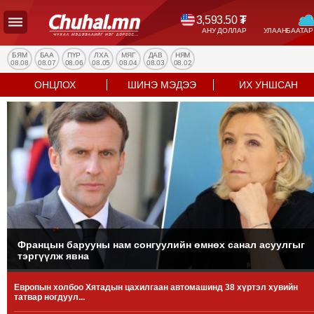
3,593.50
₮
АНУ ДОЛЛАР
УЛААНБААТАР
УЛС
ТӨР
БЯМ
БАА
ПҮР
ЛХА
МЯГ
ДАВ
НЯМ
08.08
08.07
08.06
08.05
08.04
08.03
08.02
НИЙГЭМ
ОНЦЛОХ
ШИНЭ МЭДЭЭ
ИХ УНШСАН
ЭДИЙН
ЗАСАГ
ЭРҮҮЛ
МЭНД
СПОРТ
БОЛОВСРОЛ
ENTERTAINMENT
ДЭЛХИЙН
МЭДЭЭ
Францын барууны нам сонгуулийн өмнөх санал асуулгыг
тэргүүлж явна
БИЗНЕС
МЭДЭЭ
Европын холбоо Хятадын цахилгаан автомашинд 38 хүртэл хувийн
НИЙСЛЭЛ
татвар ногдуул...
ТАНИН