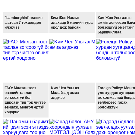
ТОЙРОНД
ГРАНАТ
"Lamborghini" машин
Ким Жон Намыг
Ким Жон Уны ахын
ДЭЛБЭРСЭН
шатсан 7 тохиолдол
алахаар 5 жилийн турш
амийг хөнөөсөн бай
ОСЛЫН
илэрчээ
оролдож байсан
болзошгүй эмэгтэйг
баривчиллаа
ЭРГЭН
ТОЙРОНД
ТӨВСИЙН
ТОДОТГОЛЫН
ЭРГЭН
ТОЙРОНД
ЕРӨНХИЙЛӨГЧИЙН
СОНГУУЛИЙН
FAO: Мялзан төст
Kим Чен Уны ах
Foreign Policy: Монг
өвчнийг таслан
Малайзад амиа
улс хурдан хугацаа
ЭРГЭН
зогсоохгүй бол
алджээ
их хэмжээний бонд
ТОЙРОНД
Евроази тив тэр чигтээ
төлбөрөөс гарах
өвчилж, Монгол өртэй
боломжгүй
29
хоцорно
ДҮГЭЭР
СУРГУУЛИЙН
ЭРГЭН