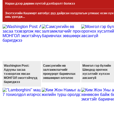
Наран дээр дөрвөн хүчтэй дэлбэрэлт болжээ
МЭДЭХҮЙ
ТЕХНОЛОГИ
Энэтхэгийн Кашмирт автобус руу дайрсан халдлагын улмаас есөн хүн
амь үрэгдж...
ЭРДЭНЭТ
ҮЙЛДВЭРИЙН
ЭРГЭН
ТОЙРОНД
ХАВРЫН
ЧУУЛГАНЫ
ЭРГЭН
ТОЙРОНД
Washington Post:
Самсунгийн өв
Монгол гэр бүлийн
Адууны засаа
залгамжлагчийг
Шведед орогнох
"ОУВС"-
тээвэрлэж явсан
прокурорт баривчлах
хүсэлтийг хүлээн
ИЙН
МОНГОЛ эмэгтэйчүүд
зөвшөөрөл олголоо
авсангүй
баригджээ
ЭРГЭН
ТОЙРОНД
"ЖИ
ТАЙМ"ЫН
ЭРГЭН