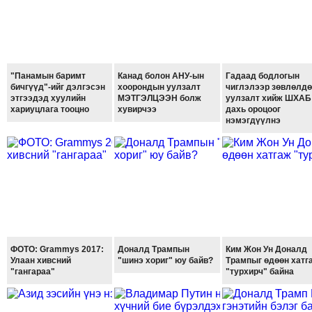
ТОЙРОНД
ЗӨРЧЛИЙН
ХУУЛИЙН
ЭРГЭН
"Панамын баримт
Канад болон АНУ-ын
Гадаад бодлогын
ТОЙРОНД
бичгүүд"-ийг дэлгэсэн
хоорондын уулзалт
чиглэлээр зөвлөлдө
этгээдэд хуулийн
МЭТГЭЛЦЭЭН болж
уулзалт хийж ШХАБ
ЕРӨНХИЙЛӨГЧИЙН
хариуцлага тооцно
хувирчээ
дахь ороцоог
СОНГУУЛЬ-2017
нэмэгдүүлнэ
ФОТО: Grammys 2017:
Доналд Трампын
Ким Жон Ун Доналд
Улаан хивсний
"шинэ хориг" юу байв?
Трампыг өдөөн хатг
"гангараа"
"турхирч" байна