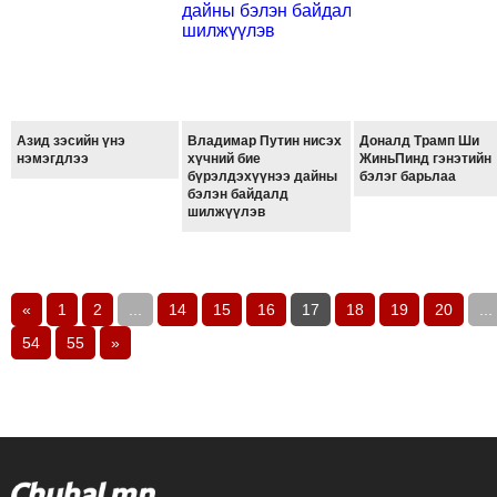
Азид зэсийн үнэ
Владимар Путин нисэх
Доналд Трамп Ши
нэмэгдлээ
хүчний бие
ЖиньПинд гэнэтийн
бүрэлдэхүүнээ дайны
бэлэг барьлаа
бэлэн байдалд
шилжүүлэв
«
1
2
...
14
15
16
17
18
19
20
...
54
55
»